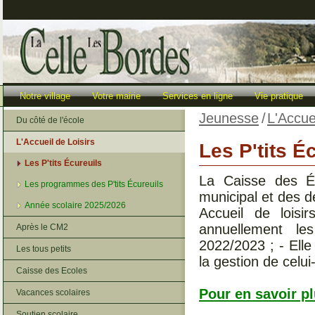
Notre village
Votre mairie
Services en ligne
Vie pratique
Jeunesse
/
L'Accue
Du côté de l'école
L'Accueil de Loisirs
Les P'tits É
Les P'tits Écureuils
La Caisse des É
Les programmes des P'tits Écureuils
municipal et des d
Année scolaire 2025/2026
Accueil de loisi
annuellement les
Après le CM2
2022/2023 ; - Elle
Les tous petits
la gestion de celui
Caisse des Ecoles
Pour en savoir plus
Vacances scolaires
Soutien scolaire