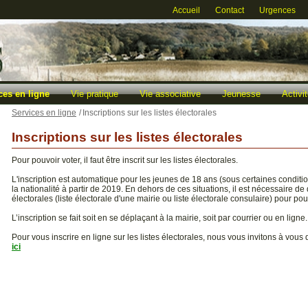
Accueil
Contact
Urgences
ces en ligne
Vie pratique
Vie associative
Jeunesse
Activ
Services en ligne
/
Inscriptions sur les listes électorales
Inscriptions sur les listes électorales
Pour pouvoir voter, il faut être inscrit sur les listes électorales.
L'inscription est automatique pour les jeunes de 18 ans (sous certaines conditio
la nationalité à partir de 2019. En dehors de ces situations, il est nécessaire de 
électorales (liste électorale d'une mairie ou liste électorale consulaire) pour pou
L’inscription se fait soit en se déplaçant à la mairie, soit par courrier ou en ligne.
Pour vous inscrire en ligne sur les listes électorales, nous vous invitons à vous di
ici