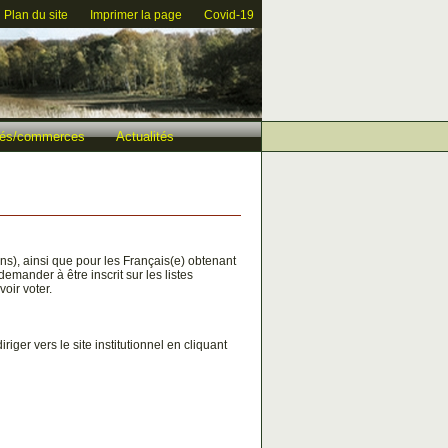
Plan du site
Imprimer la page
Covid-19
ités/commerces
Actualités
ns), ainsi que pour les Français(e) obtenant
demander à être inscrit sur les listes
voir voter.
riger vers le site institutionnel en cliquant